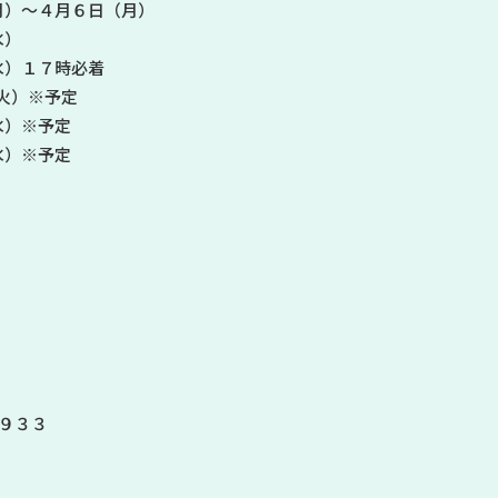
～４月６日（月）
）
水）１７時必着
火）※予定
）※予定
※予定
平９３３