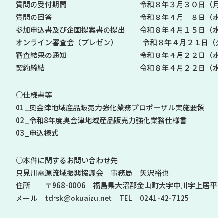
質問の受付期間 令和８年３月３０日（月）
質問の回答 令和８年４月 ８日（水
参加申込書及び企画提案書の提出 令和８年４月１５日（
オンライン審査会（プレゼン） 令和８年４月２１日（
審査結果の通知 令和８年４月２２日（水
契約締結 令和８年４月２２日（水）
○仕様書等
01_奥会津地域産品販売力強化業務プロポーザル実施要領
02_令和8年度奥会津地域産品販売力強化業務仕様書
03_申込様式
○本件に関するお問い合わせ先
只見川電源流域振興協議会 事務局 矢沢裕也
住所 〒968-0006 福島県大沼郡金山町大字中川字上居
メール tdrsk@okuaizu.net TEL 0241-42-7125