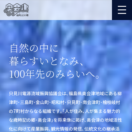
自然の中に
暮らすいとなみ、
100年先のみらいへ。
只見川電源流域振興協議会は､福島県奥会津地域にある柳
津町･三島町･金山町･昭和村･只見町･南会津町･檜枝岐村
の7町村からなる組織です｡｢人が住み､人が集まる魅力的
な歳時記の郷･奥会津｣を将来像に掲げ､奥会津の地域活性
化に向けて産業振興､観光情報の発信､伝統文化の継承活